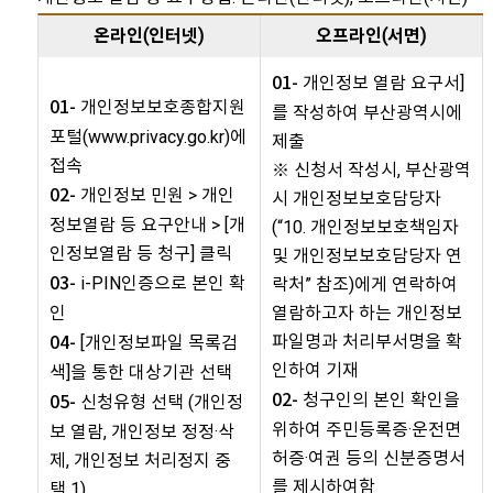
온라인(인터넷)
오프라인(서면)
개인정보 열람 요구서]
01-
개인정보보호종합지원
01-
를 작성하여 부산광역시에
포털(www.privacy.go.kr)에
제출
접속
※ 신청서 작성시, 부산광역
개인정보 민원 > 개인
02-
시 개인정보보호담당자
정보열람 등 요구안내 > [개
(“10. 개인정보보호책임자
인정보열람 등 청구] 클릭
및 개인정보보호담당자 연
i-PIN인증으로 본인 확
03-
락처” 참조)에게 연락하여
인
열람하고자 하는 개인정보
파일명과 처리부서명을 확
[개인정보파일 목록검
04-
인하여 기재
색]을 통한 대상기관 선택
청구인의 본인 확인을
02-
신청유형 선택 (개인정
05-
위하여 주민등록증·운전면
보 열람, 개인정보 정정·삭
허증·여권 등의 신분증명서
제, 개인정보 처리정지 중
를 제시하여함
택 1)